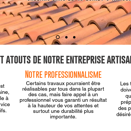
 atouts de notre entreprise artisa
Notre professionnalisme
Certains travaux pourraient être
Les 
st
réalisables par tous dans la plupart
doiv
ine,
des cas, mais faire appel à un
qu
le à
professionnel vous garanti un résultat
prép
rvice
à la hauteur de vos attentes et
des p
fs.
surtout une durabilité plus
désiré,
importante.