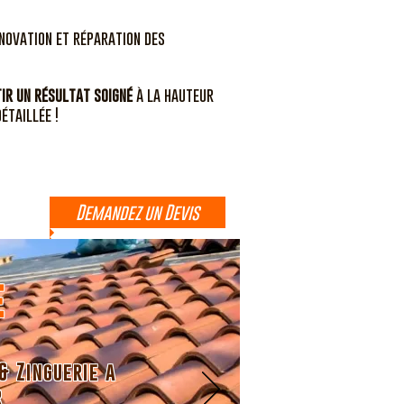
novation et réparation des
ir un résultat soigné
à la hauteur
étaillée !
Demandez un Devis
e
& Zinguerie a
r