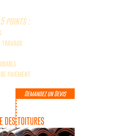
5 points :
s
s travaux
durable
s de paiement
Demandez un Devis
E DES TOITURES