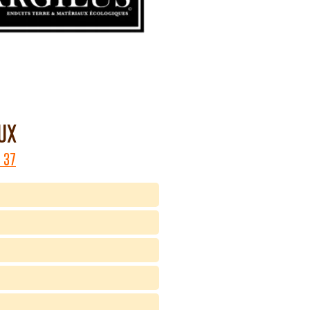
aux
1 37