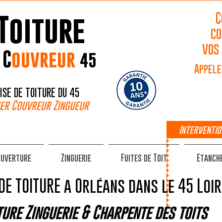
C
Toiture
co
vos
n
C
ouvreur
45
Appele
ISE DE TOITURE DU 45
er Couvreur Zingueur
Interventio
ouverture
Zinguerie
Fuites de Toit
Etanche
DE TOITURE a Orléans dans le 45 Loi
ure Zinguerie & Charpente des toits