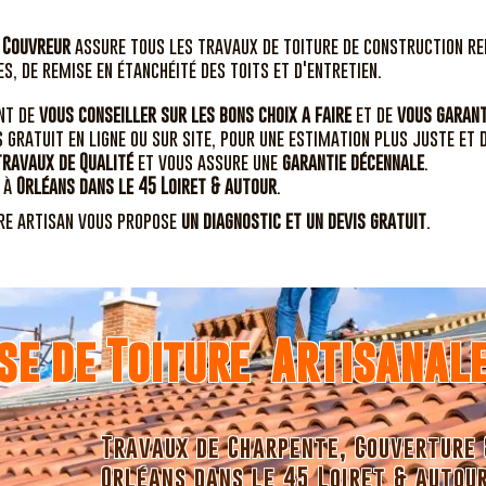
n Couvreur
assure tous les travaux de toiture de construction re
s, de remise en étanchéité des toits et d'entretien.
nt de
vous conseiller sur les bons choix a faire
et de
vous garant
s gratuit en ligne ou sur site, pour une estimation plus juste et d
travaux
de
Qualité
et vous assure une
garantie décennale
.
t à
Orléans dans le 45 Loiret & autour
.
tre artisan vous propose
un diagnostic et un devis gratuit
.
se de Toiture Artisanal
Travaux de Charpente, Couverture 
Orléans dans le 45 Loiret & autou